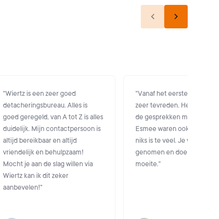
Previous slide
Next slide
"
Wiertz is een zeer goed
"
Vanaf het eerste moment b
detacheringsbureau. Alles is
zeer tevreden. Het contact
goed geregeld, van A tot Z is alles
de gesprekken met Simone
duidelijk. Mijn contactpersoon is
Esmee waren ook heel pret
altijd bereikbaar en altijd
niks is te veel. Je wordt ser
vriendelijk en behulpzaam!
genomen en doen zich vee
Mocht je aan de slag willen via
moeite.
"
Wiertz kan ik dit zeker
aanbevelen!
"