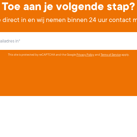
Toe aan je volgende stap?
je direct in en wij nemen binnen 24 uur contact m
This site is protected by reCAPTCHA and the Google
Privacy Policy
and
Terms of Service
apply.