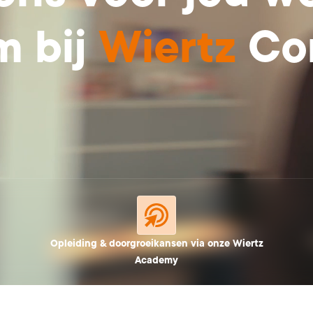
om
bij
Wiertz
Co
Opleiding & doorgroeikansen via onze Wiertz
Academy