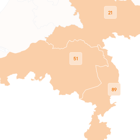
21
51
89