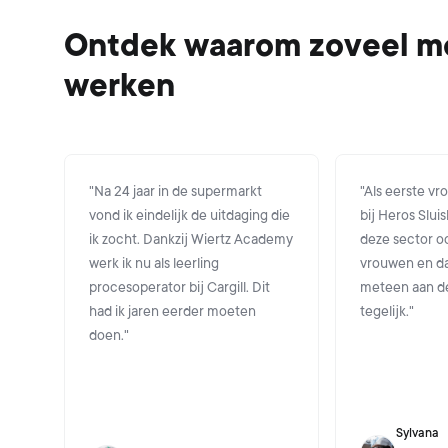
Ontdek waarom zoveel me
werken
"
Na 24 jaar in de supermarkt
"
Als eerste vr
vond ik eindelijk de uitdaging die
bij Heros Sluisk
ik zocht. Dankzij Wiertz Academy
deze sector oo
werk ik nu als leerling
vrouwen en dan
procesoperator bij Cargill. Dit
meteen aan de
had ik jaren eerder moeten
tegelijk.
"
doen.
"
Sylvana