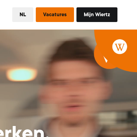
NL
Vacatures
Mijn Wiertz
rken.