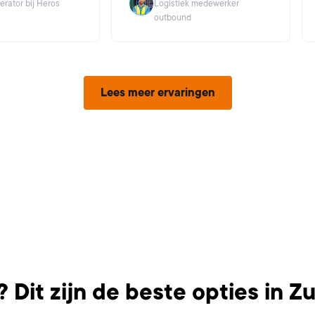
rator bij Heros
Logistiek medewerker
outbound
Lees meer ervaringen
 Dit zijn de beste opties in Z