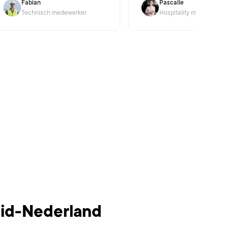
Fabian
Pascalle
Technisch medewerker
Hospitality medewerker
uid-Nederland