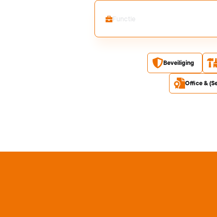
Search Job
Beveiliging
Office & (