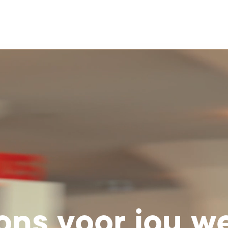
ons
voor
jou
we