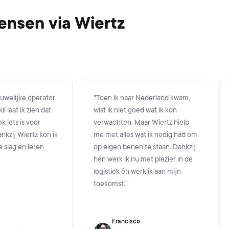
nsen via Wiertz
ouwelijke operator
"
Toen ik naar Nederland kwam,
il laat ik zien dat
wist ik niet goed wat ik kon
k iets is voor
verwachten. Maar Wiertz hielp
kzij Wiertz kon ik
me met alles wat ik nodig had om
 slag én leren
op eigen benen te staan. Dankzij
hen werk ik nu met plezier in de
logistiek én werk ik aan mijn
toekomst.
"
Francisco