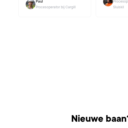
Paul
Procesope
Procesoperator bij Cargill
Sluiskil
Nieuwe baan?