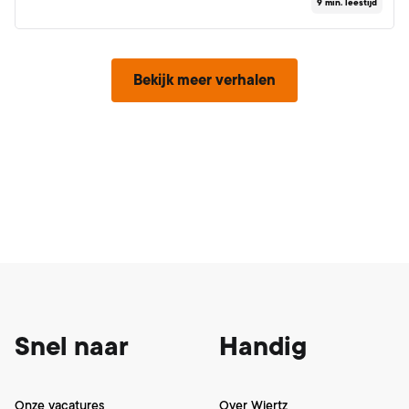
9
min. leestijd
Bekijk meer verhalen
Footer
Snel naar
Handig
Onze vacatures
Over Wiertz