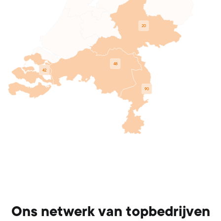
20
48
42
90
Ons netwerk van topbedrijven