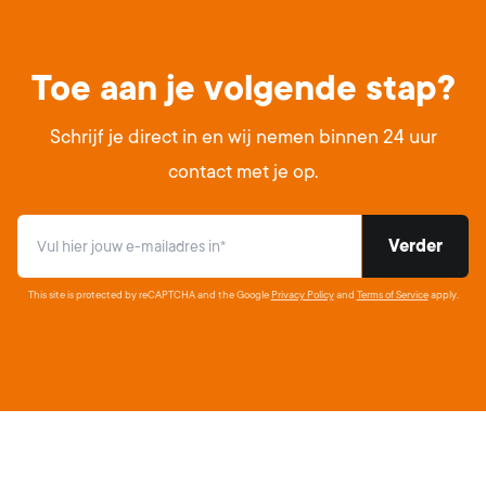
Toe aan je volgende stap?
Schrijf je direct in en wij nemen binnen 24 uur
contact met je op.
This site is protected by reCAPTCHA and the Google
Privacy Policy
and
Terms of Service
apply.