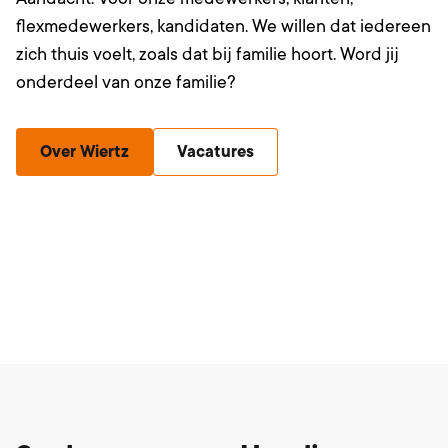
en Gelderla
flexmedewerkers, kandidaten. We willen dat iedereen
enorme comm
zich thuis voelt, zoals dat bij familie hoort. Word jij
innovatieve 
onderdeel van onze familie?
Eindhoven to
industriële 
Over Wiertz
Vacatures
Oss, Veghel
basis staat, 
ruimte om m
nieuwe klant
bestaande re
bouwen. Jij 
beweging en 
meetbare res
Footer
ben je eindv
ontwikkeling
op groei in 