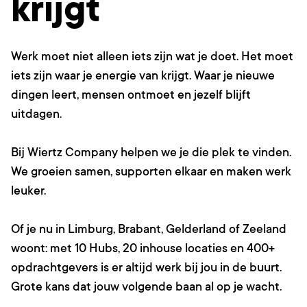
krijgt
Werk
moet
niet
alleen
iets
zijn
wat
je
doet.
Het
moet
iets
zijn
waar
je
energie
van
krijgt.
Waar
je
nieuwe
dingen
leert,
mensen
ontmoet
en
jezelf
blijft
uitdagen.
Bij
Wiertz
Company
helpen
we
je
die
plek
te
vinden.
We
groeien
samen,
supporten
elkaar
en
maken
werk
leuker.
Of
je
nu
in
Limburg,
Brabant,
Gelderland
of
Zeeland
woont:
met
10
Hubs,
20
inhouse
locaties
en
400+
opdrachtgevers
is
er
altijd
werk
bij
jou
in
de
buurt.
Grote
kans
dat
jouw
volgende
baan
al
op
je
wacht.