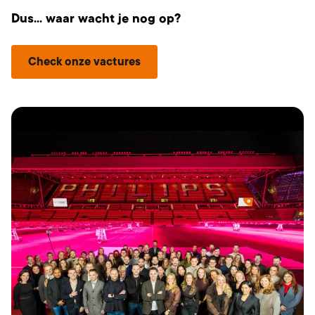
Dus…
waar
wacht
je
nog
op?
Check onze vactures