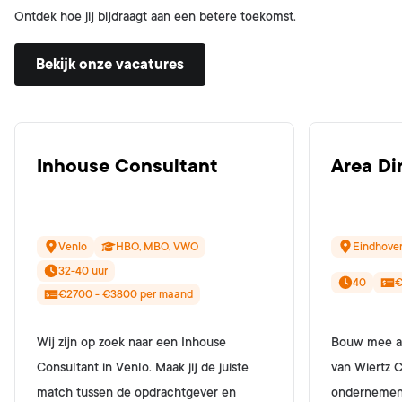
Ontdek hoe jij bijdraagt aan een betere toekomst.
Bekijk onze vacatures
Inhouse Consultant
Area Di
Venlo
HBO, MBO, VWO
Eindhoven
32-40 uur
40
€
€2700 - €3800 per maand
Wij zijn op zoek naar een Inhouse
Bouw mee aa
Consultant in Venlo. Maak jij de juiste
van Wiertz 
match tussen de opdrachtgever en
ondernemend