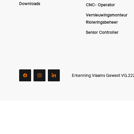
Downloads
CNC- Operator
Vernieuwingsmonteur
Rioleringsbeheer
Senior Controller
Erkenning Vlaams Gewest VG.22
facebook
instagram
linkedin