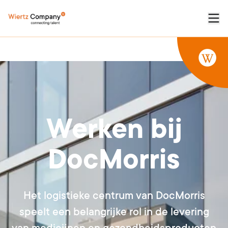
Werken bij
DocMorris
Het logistieke centrum van DocMorris
speelt een belangrijke rol in de levering