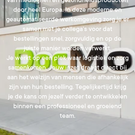
van medicijnen en gezondheidsproducten
door heel Europa. In deze moderne en
geautomatiseerde werkomgeving zorg je er
samen met je collega’s voor dat
bestellingen snel, zorgvuldig en op de
juiste manier worden verwerkt.
Je werkt op een plek waar logistiek en zorg
samenkomen. Jouw inzet draagt direct bij
aan het welzijn van mensen die afhankelijk
zijn van hun bestelling. Tegelijkertijd krijg
je de kans om jezelf verder te ontwikkelen
binnen een professioneel en groeiend
team.