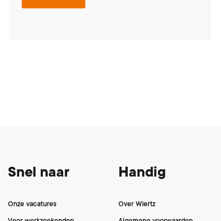
Footer
Snel naar
Handig
Onze vacatures
Over Wiertz
Voor werkzoekenden
Algemene voorwaarden