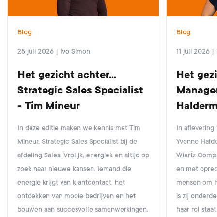
Blog
Blog
25 juli 2026
|
Ivo Simon
11 juli 2026
|
Het gezicht achter...
Het gezi
Strategic Sales Specialist
Manager
- Tim Mineur
Halder
In deze editie maken we kennis met Tim
In afleverin
Mineur, Strategic Sales Specialist bij de
Yvonne Halde
afdeling Sales. Vrolijk, energiek en altijd op
Wiertz Compa
zoek naar nieuwe kansen. Iemand die
en met oprec
energie krijgt van klantcontact, het
mensen om haa
ontdekken van mooie bedrijven en het
is zij onderd
bouwen aan succesvolle samenwerkingen.
haar rol staat