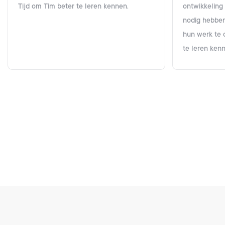
Tijd om Tim beter te leren kennen.
ontwikkeling
nodig hebben
hun werk te 
te leren ken
Footer