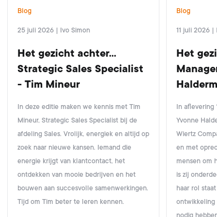
Blog
Blog
25 juli 2026
|
Ivo Simon
11 juli 2026
|
Het gezicht achter...
Het gezi
Strategic Sales Specialist
Manager
- Tim Mineur
Halder
In deze editie maken we kennis met Tim
In afleverin
Mineur, Strategic Sales Specialist bij de
Yvonne Halde
afdeling Sales. Vrolijk, energiek en altijd op
Wiertz Compa
zoek naar nieuwe kansen. Iemand die
en met oprec
energie krijgt van klantcontact, het
mensen om haa
ontdekken van mooie bedrijven en het
is zij onderd
bouwen aan succesvolle samenwerkingen.
haar rol staat
Tijd om Tim beter te leren kennen.
ontwikkeling
nodig hebben