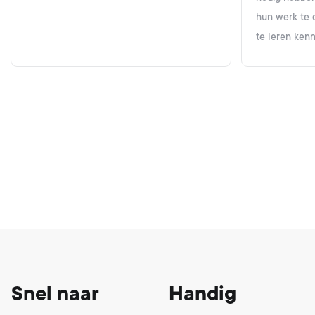
hun werk te 
te leren ken
Footer
Snel naar
Handig