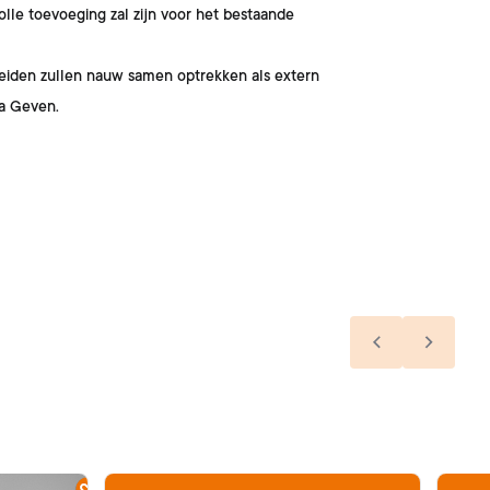
olle toevoeging zal zijn voor het bestaande
 Beiden zullen nauw samen optrekken als extern
ka Geven.
Previous slide
Next sl