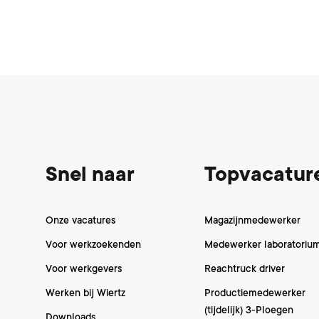
Footer
Snel naar
Topvacatur
Onze vacatures
Magazijnmedewerker
Voor werkzoekenden
Medewerker laboratoriu
Voor werkgevers
Reachtruck driver
Werken bij Wiertz
Productiemedewerker
(tijdelijk) 3-Ploegen
Downloads