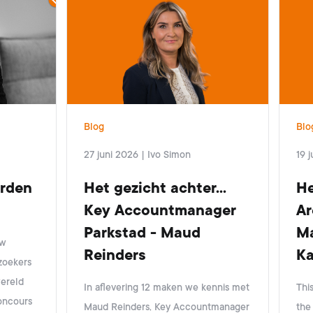
Blog
Blo
27 juni 2026
|
Ivo Simon
19 
rden
Het gezicht achter...
He
Key Accountmanager
Ar
Parkstad - Maud
Ma
uw
Reinders
Ka
zoekers
wereld
In aflevering 12 maken we kennis met
This
oncours
Maud Reinders, Key Accountmanager
the