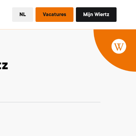
NL
Vacatures
Mijn Wiertz
tz