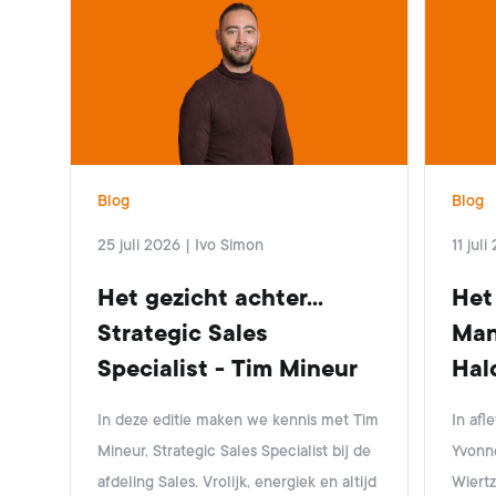
Blog
Blog
25 juli 2026
|
Ivo Simon
11 jul
Het gezicht achter...
Het 
Strategic Sales
Man
Specialist - Tim Mineur
Hal
In deze editie maken we kennis met Tim
In afl
Mineur, Strategic Sales Specialist bij de
Yvonn
afdeling Sales. Vrolijk, energiek en altijd
Wiert