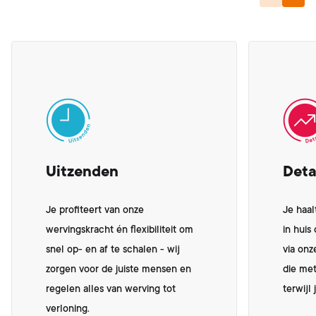
Previous
Next
Uitzenden
Det
Je profiteert van onze
Je haa
wervingskracht én flexibiliteit om
in huis
snel op- en af te schalen - wij
via on
zorgen voor de juiste mensen en
die met
regelen alles van werving tot
terwijl 
verloning.