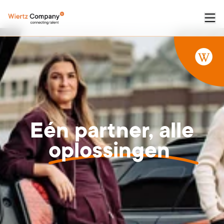
Eén
partner,
alle
oplossingen