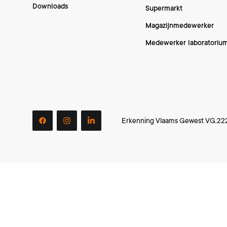
Downloads
Supermarkt
Magazijnmedewerker
Medewerker laboratoriu
Erkenning Vlaams Gewest VG.22
facebook
instagram
linkedin