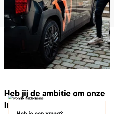
Wat ga je doen?
Heb jij de ambitie om onze
Inhouse Consultant te
Heb je een vraag?