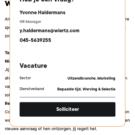
worden?
Yvonne Haldermans
Als Inhouse Consultant bij Wiertz Company ben je een onmisbare
HR Manager
speler in het team. Jij zorgt ervoor dat alles soepel loopt en dat
y.haldermans@wiertz.com
zowel kandidaten als de opdrachtgever tevreden is.
045-5639255
Taken en verantwoordelijkheden:
Nieuwe banen regelen
Vacature
Jij gaat op zoek naar talent en zorgt ervoor dat ze op de juiste
afdeling terecht komen bij jou opdrachtgever. Van het screenen
Sector
Uitzendbranche, Marketing
van cv’s tot het voeren van gesprekken en begeleiden van
Dienstverband
Bepaalde tijd, Werving & Selectie
sollicitaties, jij doet het allemaal.
Relatiebeheer
Solliciteer
Contact met je klant is key! Jij bent hun eerste aanspreekpunt en
weet precies wat ze nodig hebben. Of het nu gaat om advies, een
nieuwe aanvraag of hen ontzorgen, jij regelt het.