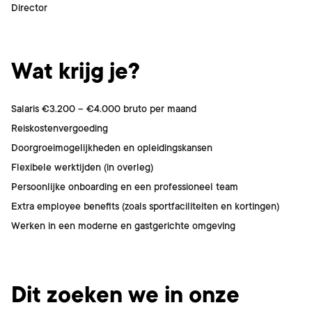
Director
Wat krijg je?
Salaris €3.200 – €4.000 bruto per maand
Reiskostenvergoeding
Doorgroeimogelijkheden en opleidingskansen
Flexibele werktijden (in overleg)
Persoonlijke onboarding en een professioneel team
Extra employee benefits (zoals sportfaciliteiten en kortingen)
Werken in een moderne en gastgerichte omgeving
Dit ben jij
Dit zoeken we in onze