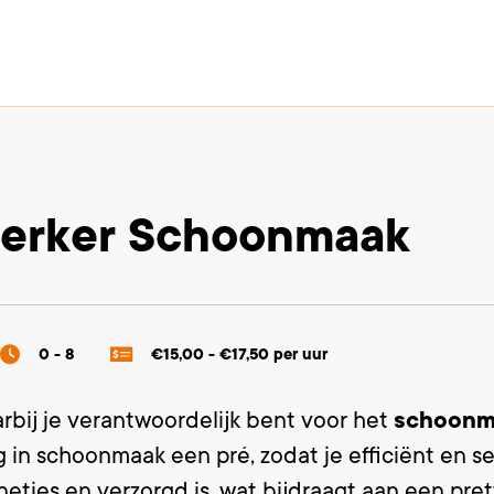
werker Schoonmaak
0 - 8
€15,00 - €17,50 per uur
arbij je verantwoordelijk bent voor het
schoonm
ng in schoonmaak een pré, zodat je efficiënt en s
etjes en verzorgd is, wat bijdraagt aan een pre