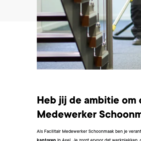
Wat ga je doen?
Heb jij de ambitie om o
Medewerker Schoonm
Als Facilitair Medewerker Schoonmaak ben je verant
kantoren
in Axel. Je zorgt ervoor dat werkplekken,