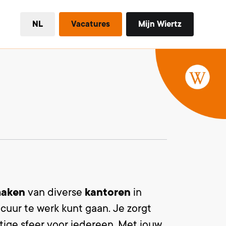
NL
Vacatures
Mijn Wiertz
aken
van diverse
kantoren
in
ecuur te werk kunt gaan. Je zorgt
ttige sfeer voor iedereen. Met jouw