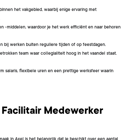
 binnen het vakgebied, waarbij enige ervaring met
.
n -middelen, waardoor je het werk efficiënt en naar behoren
en bij werken buiten reguliere tijden of op feestdagen.
trokken team waar collegialiteit hoog in het vaandel staat.
rm salaris, flexibele uren en een prettige werksfeer waarin
 Facilitair Medewerker
ak in Axel is het belangrijk dat je beschikt over een aantal