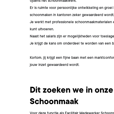
tijdens het schoonmaakwerk.
Er is ruimte voor persoonlijke ontwikkeling en groei
schoonmaken in kantoren zeker gewaardeerd wordt
Je werkt met professionele schoonmaakmaterialen e
kunt uitvoeren.
Naast het salaris zijn er mogelijkheden voor toeslag
Je krijgt de kans om onderdeel te worden van een be
Kortom, jij krijgt een fijne baan met een marktconfo
jouw inzet gewaardeerd wordt.
Dit ben jij
Dit zoeken we in onze
Schoonmaak
Voor deze functie als Facilitair Medewerker Schoonma