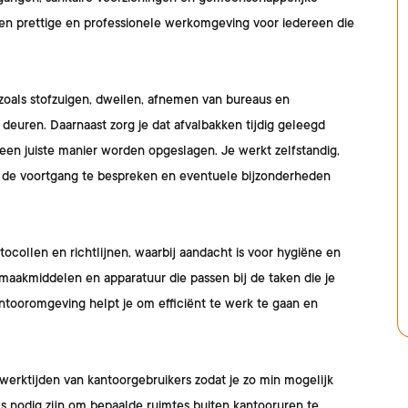
an een prettige en professionele werkomgeving voor iedereen die
oals stofzuigen, dweilen, afnemen van bureaus en
deuren. Daarnaast zorg je dat afvalbakken tijdig geleegd
en juiste manier worden opgeslagen. Je werkt zelfstandig,
 de voortgang te bespreken en eventuele bijzonderheden
collen en richtlijnen, waarbij aandacht is voor hygiëne en
nmaakmiddelen en apparatuur die passen bij de taken die je
ntooromgeving helpt je om efficiënt te werk te gaan en
erktijden van kantoorgebruikers zodat je zo min mogelijk
soms nodig zijn om bepaalde ruimtes buiten kantooruren te