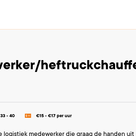
erker/heftruckchauff
t
33 - 40
€15 - €17 per uur
le logistiek medewerker die graag de handen ui