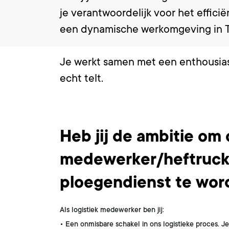
je verantwoordelijk voor het effic
een dynamische werkomgeving in 
Je werkt samen met een enthousiast
echt telt.
Wat ga je doen?
Heb jij de ambitie om
medewerker/heftruck
ploegendienst te wor
Als logistiek medewerker ben jij:
• Een onmisbare schakel in ons logistieke proces. J