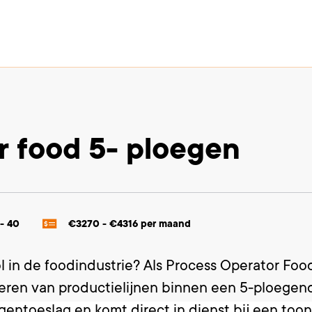
r food 5- ploegen
 - 40
€3270 - €4316 per maand
ol in de foodindustrie? Als Process Operator Foo
seren van productielijnen binnen een 5-ploegen
oegentoeslag en komt direct in dienst bij een t