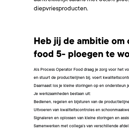
diepvriesproducten.
Wat ga je doen?
Heb jij de ambitie om
food 5- ploegen te w
Als Process Operator Food draag je zorg voor het vo
en stuurt de productielijnen bij, voert kwaliteitscontr
Daarnaast los je kleine storingen op en ondersteun j
Je werkzaamheden bestaan uit:
Bedienen, regelen en bijsturen van de productielijn
Uitvoeren van kwaliteitscontroles en schoonmaakw
Signaleren en oplossen van kleine storingen en assi
Samenwerken met collega’s van verschillende afdeli