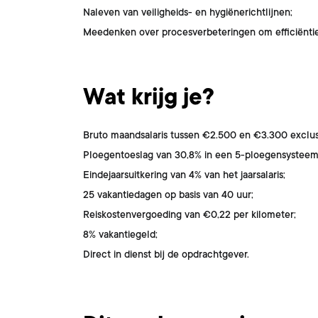
Naleven van veiligheids- en hygiënerichtlijnen;
Meedenken over procesverbeteringen om efficiëntie 
Wat krijg je?
Bruto maandsalaris tussen €2.500 en €3.300 exclus
Ploegentoeslag van 30,8% in een 5-ploegensysteem
Eindejaarsuitkering van 4% van het jaarsalaris;
25 vakantiedagen op basis van 40 uur;
Reiskostenvergoeding van €0,22 per kilometer;
8% vakantiegeld;
Direct in dienst bij de opdrachtgever.
Dit ben jij