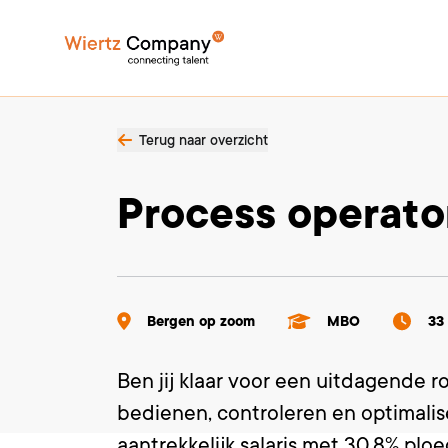
Terug naar overzicht
Process operato
Bergen op zoom
MBO
33
Ben jij klaar voor een uitdagende r
bedienen, controleren en optimali
aantrekkelijk salaris met 30,8% pl