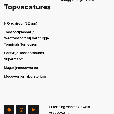
Topvacatures
HR-adviseur (32 uur)
Transportplanner /
Wegtransport bij Verbrugge
Terminals Terneuzen
Gastvrije Toezichthouder
Supermarkt
Magazijnmedewerker
Medewerker laboratorium
Erkenning Vlaams Gewest
facebook
instagram
linkedin
VG.2226/US