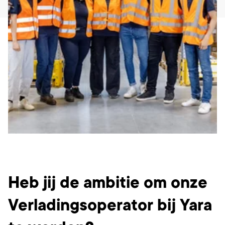
Wat ga je doen?
Heb jij de ambitie om onze
Verladingsoperator bij Yara