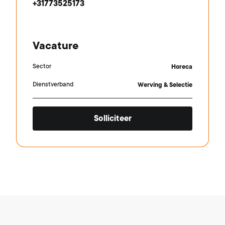
+31773525173
Vacature
Sector
Horeca
Dienstverband
Werving & Selectie
Solliciteer
Footer