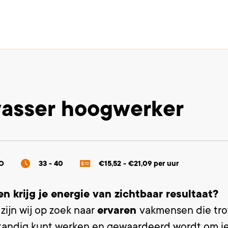
wasser hoogwerker
O
33 - 40
€15,52 - €21,09 per uur
en krijg je energie van zichtbaar resultaat?
zijn wij op zoek naar
ervaren
vakmensen die trot
fstandig kunt werken en gewaardeerd wordt om j