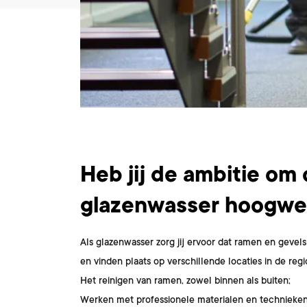
Wat ga je doen?
Heb jij de ambitie om
glazenwasser hoogwe
Als glazenwasser zorg jij ervoor dat ramen en gevel
en vinden plaats op verschillende locaties in de regi
Het reinigen van ramen, zowel binnen als buiten;
Werken met professionele materialen en technieken