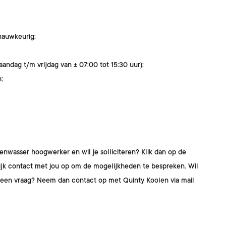
nauwkeurig;
andag t/m vrijdag van ± 07:00 tot 15:30 uur);
;
zenwasser hoogwerker
en wil je solliciteren? Klik dan op de
lijk contact met jou op om de mogelijkheden te bespreken. Wil
og een vraag? Neem dan contact op met
Quinty Koolen
via mail