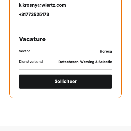
k.krosny@wiertz.com
+31773525173
Vacature
Sector
Horeca
Dienstverband
Detacheren, Werving & Selectie
Solliciteer