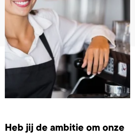
Wat ga je doen?
Heb jij de ambitie om onze